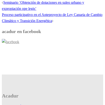
Navegación
Seminario ‘Obtención de dotaciones en suleo urbano y
de
expropiación ope legis’
entradas
Proceso participativo en el Anteproyecto de Ley Canaria de Cambio
Climático y Transición Energética
acadur en facebook
Acadur