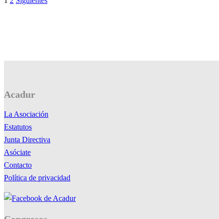
1
2
Siguientes
de
entradas
Acadur
La Asociación
Estatutos
Junta Directiva
Asóciate
Contacto
Política de privacidad
Congresos