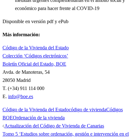
medidas urgentes complementarias en el ámbito social y
económico para hacer frente al COVID-19
Disponible en versión pdf y ePub
Más información:
Código de la Vivienda del Estado
Colección ‘Códigos electrónicos’
Boletín Oficial del Estado, BOE
Avda. de Manoteras, 54
28050 Madrid
T. (+34) 911 114 000
E.
info@boe.es
Código de la Vivienda del Estado
código de vivienda
Códigos
BOE
Ordenación de la vivienda
Navegación
Actualización del Código de Vivienda de Canarias
de
Tomo 5 ‘Estudios sobre ordenación, gestión e intervención en el