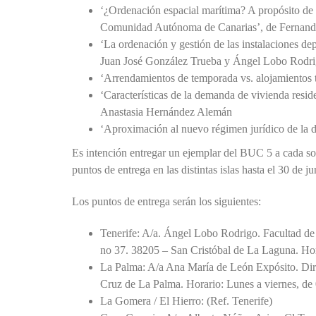
‘¿Ordenación espacial marítima? A propósito de l
Comunidad Autónoma de Canarias’, de Fernand
‘La ordenación y gestión de las instalaciones dep
Juan José González Trueba y Ángel Lobo Rodr
‘Arrendamientos de temporada vs. alojamientos t
‘Características de la demanda de vivienda resid
Anastasia Hernández Alemán
‘Aproximación al nuevo régimen jurídico de la d
Es intención entregar un ejemplar del BUC 5 a cada soci
puntos de entrega en las distintas islas hasta el 30 de ju
Los puntos de entrega serán los siguientes:
Tenerife: A/a. Ángel Lobo Rodrigo. Facultad d
no 37. 38205 – San Cristóbal de La Laguna. Hora
La Palma: A/a Ana María de León Expósito. Dire
Cruz de La Palma. Horario: Lunes a viernes, de 
La Gomera / El Hierro: (Ref. Tenerife)