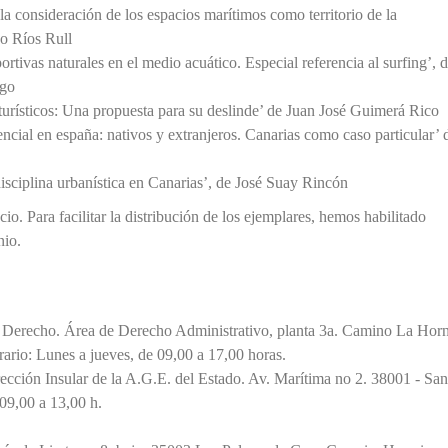
a consideración de los espacios marítimos como territorio de la
o Ríos Rull
ortivas naturales en el medio acuático. Especial referencia al surfing’, 
igo
urísticos: Una propuesta para su deslinde’ de Juan José Guimerá Rico
encial en españa: nativos y extranjeros. Canarias como caso particular’ 
isciplina urbanística en Canarias’, de José Suay Rincón
o. Para facilitar la distribución de los ejemplares, hemos habilitado
nio.
e Derecho. Área de Derecho Administrativo, planta 3a. Camino La Hor
rio: Lunes a jueves, de 09,00 a 17,00 horas.
cción Insular de la A.G.E. del Estado. Av. Marítima no 2. 38001 ‐ San
09,00 a 13,00 h.