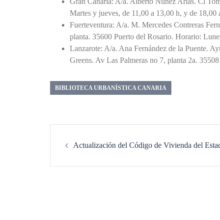
Gran Canaria: A/a. Alberto Núñez Arias. Cl Tomá
Martes y jueves, de 11,00 a 13,00 h, y de 18,00 
Fuerteventura: A/a. M. Mercedes Contreras Fern
planta. 35600 Puerto del Rosario. Horario: Lune
Lanzarote: A/a. Ana Fernández de la Puente. Ay
Greens. Av Las Palmeras no 7, planta 2a. 35508 
BIBLIOTECA URBANÍSTICA CANARIA
Navegación
de
Actualización del Código de Vivienda del Esta
entradas