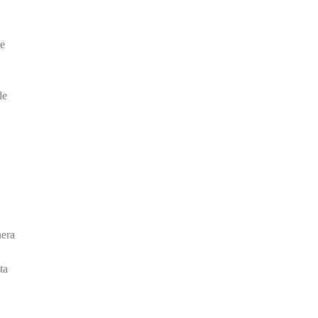
de
de
nera
ta