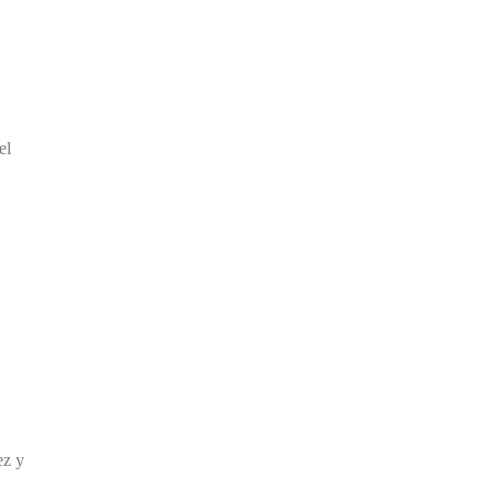
el
ez y