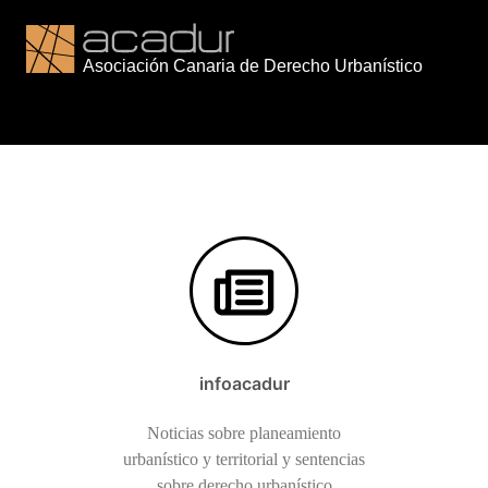
Saltar
al
contenido
infoacadur
Noticias sobre planeamiento
urbanístico y territorial y sentencias
sobre derecho urbanístico