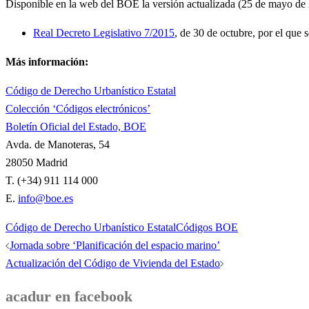
Disponible en la web del BOE la versión actualizada (25 de mayo de
Real Decreto Legislativo 7/2015
, de 30 de octubre, por el que
Más información:
Código de Derecho Urbanístico Estatal
Colección ‘Códigos electrónicos’
Boletín Oficial del Estado, BOE
Avda. de Manoteras, 54
28050 Madrid
T. (+34) 911 114 000
E.
info@boe.es
Código de Derecho Urbanístico Estatal
Códigos BOE
Navegación
Jornada sobre ‘Planificación del espacio marino’
de
Actualización del Código de Vivienda del Estado
entradas
acadur en facebook