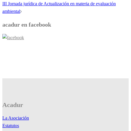
de
III Jornada jurídica de Actualización en materia de evaluación
entradas
ambiental
acadur en facebook
Acadur
La Asociación
Estatutos