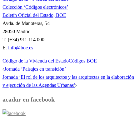
Colección ‘Códigos electrónicos’
Boletín Oficial del Estado, BOE
Avda. de Manoteras, 54
28050 Madrid
T. (+34) 911 114 000
E.
info@boe.es
Código de la Vivienda del Estado
Códigos BOE
Navegación
Jornada ‘Paisajes en transición’
de
Jornada ‘El rol de los arquitectos y las arquitectas en la elaboración
entradas
y ejecución de las Agendas Urbanas’
acadur en facebook