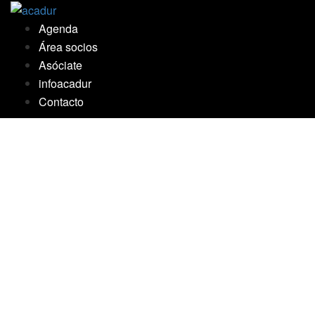
Saltar
al
Agenda
contenido
Área socios
Asóciate
infoacadur
Contacto