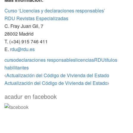
Curso ‘Licencias y declaraciones responsables’
RDU Revistas Especializadas
C. Fray Juan Gil, 7
28002 Madrid
T. (+34) 915 746 411
E.
rdu@rdu.es
curso
declaraciones responsables
licencias
RDU
títulos
habilitantes
Navegación
Actualización del Código de Vivienda del Estado
de
Actualización del Código de Vivienda del Estado
entradas
acadur en facebook