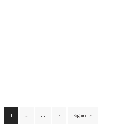
Paginación
1
2
…
7
Siguientes
de
entradas