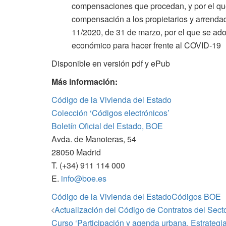
compensaciones que procedan, y por el que
compensación a los propietarios y arrendado
11/2020, de 31 de marzo, por el que se ad
económico para hacer frente al COVID-19
Disponible en versión pdf y ePub
Más información:
Código de la Vivienda del Estado
Colección ‘Códigos electrónicos’
Boletín Oficial del Estado, BOE
Avda. de Manoteras, 54
28050 Madrid
T. (+34) 911 114 000
E.
info@boe.es
Código de la Vivienda del Estado
Códigos BOE
Navegación
Actualización del Código de Contratos del Sect
de
Curso ‘Participación y agenda urbana. Estrategias