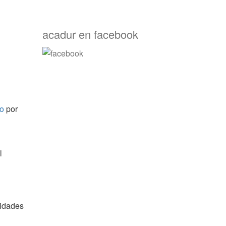
acadur en facebook
do
por
l
nidades