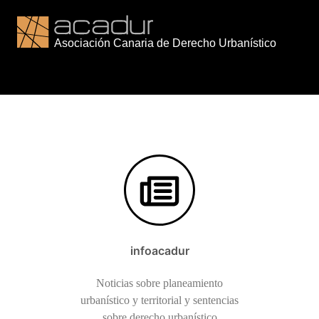
Saltar
al
contenido
infoacadur
Noticias sobre planeamiento
urbanístico y territorial y sentencias
sobre derecho urbanístico