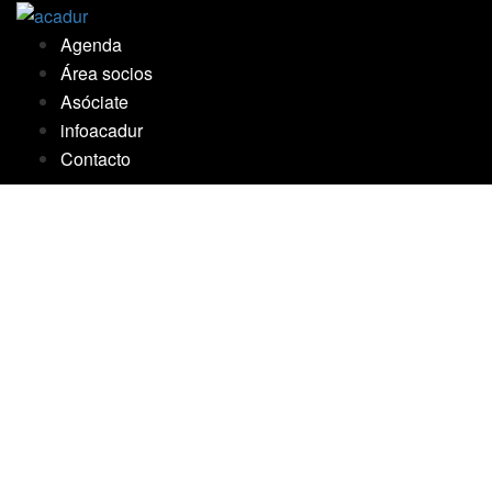
Saltar
al
Agenda
contenido
Área socios
Asóciate
infoacadur
Contacto