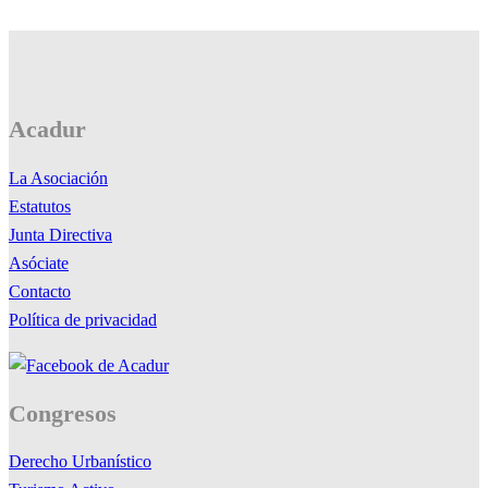
Acadur
La Asociación
Estatutos
Junta Directiva
Asóciate
Contacto
Política de privacidad
Congresos
Derecho Urbanístico