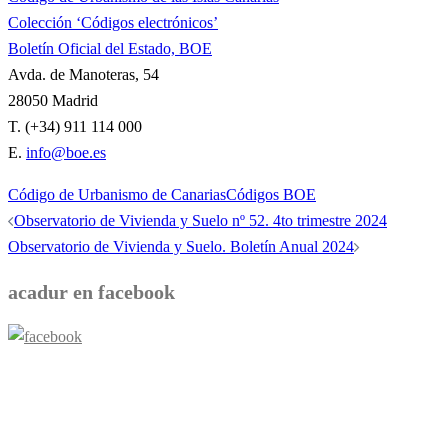
Colección ‘Códigos electrónicos’
Boletín Oficial del Estado, BOE
Avda. de Manoteras, 54
28050 Madrid
T. (+34) 911 114 000
E.
info@boe.es
Código de Urbanismo de Canarias
Códigos BOE
Navegación
Observatorio de Vivienda y Suelo nº 52. 4to trimestre 2024
de
Observatorio de Vivienda y Suelo. Boletín Anual 2024
entradas
acadur en facebook