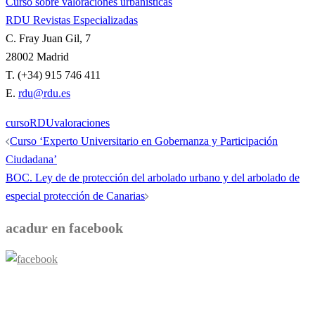
Curso sobre valoraciones urbanísticas
RDU Revistas Especializadas
C. Fray Juan Gil, 7
28002 Madrid
T. (+34) 915 746 411
E.
rdu@rdu.es
curso
RDU
valoraciones
Navegación
Curso ‘Experto Universitario en Gobernanza y Participación
de
Ciudadana’
entradas
BOC. Ley de de protección del arbolado urbano y del arbolado de
especial protección de Canarias
acadur en facebook