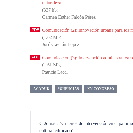
naturaleza
(337 kb)
Carmen Esther Falcón Pérez
Comunicación (2): Innovación urbana para los m
(1.02 Mb)
José Gavilán López
Comunicación (3): Intervención administrativa s
(1.61 Mb)
Patricia Lacal
ACADUR
PONENCIAS
XV CONGRESO
Navegación
de
Jornada ‘Criterios de intervención en el patrim
entradas
cultural edificado’