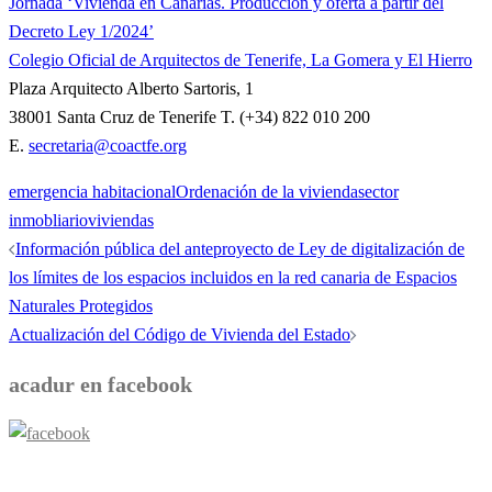
Jornada ‘Vivienda en Canarias. Producción y oferta a partir del
Decreto Ley 1/2024’
Colegio Oficial de Arquitectos de Tenerife, La Gomera y El Hierro
Plaza Arquitecto Alberto Sartoris, 1
38001 Santa Cruz de Tenerife T. (+34) 822 010 200
E.
secretaria@coactfe.org
emergencia habitacional
Ordenación de la vivienda
sector
inmobliario
viviendas
Navegación
Información pública del anteproyecto de Ley de digitalización de
de
los límites de los espacios incluidos en la red canaria de Espacios
entradas
Naturales Protegidos
Actualización del Código de Vivienda del Estado
acadur en facebook