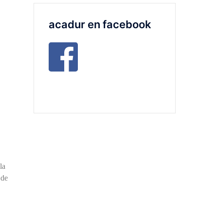
acadur en facebook
la
 de