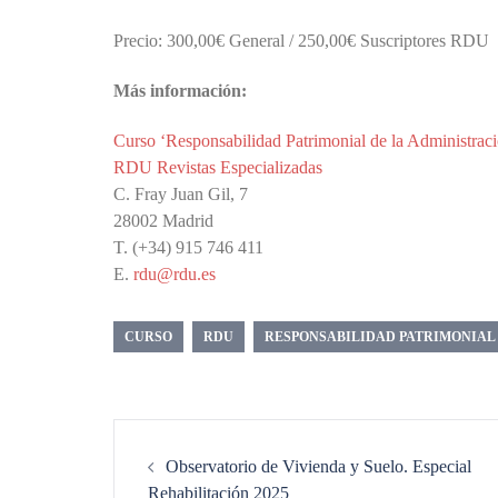
Precio: 300,00€ General / 250,00€ Suscriptores RDU
Más información:
Curso ‘Responsabilidad Patrimonial de la Administraci
RDU Revistas Especializadas
C. Fray Juan Gil, 7
28002 Madrid
T. (+34) 915 746 411
E.
rdu@rdu.es
CURSO
RDU
RESPONSABILIDAD PATRIMONIAL
Navegación
de
Observatorio de Vivienda y Suelo. Especial
entradas
Rehabilitación 2025