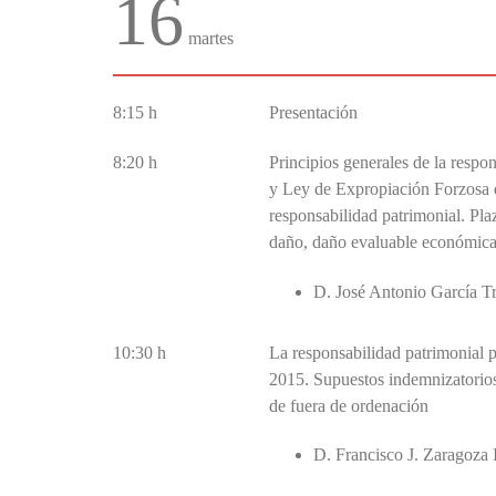
16
martes
8:15 h
Presentación
8:20 h
Principios generales de la respo
y Ley de Expropiación Forzosa de
responsabilidad patrimonial. Plaz
daño, daño evaluable económic
D. José Antonio García T
10:30 h
La responsabilidad patrimonial p
2015. Supuestos indemnizatorios
de fuera de ordenación
D. Francisco J. Zaragoza 