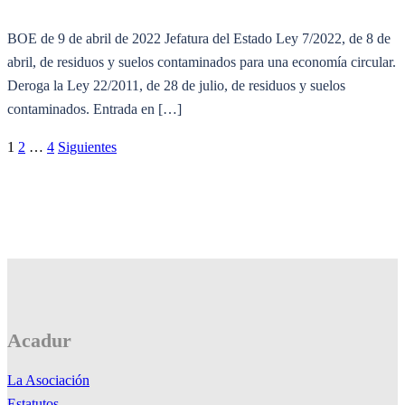
BOE de 9 de abril de 2022 Jefatura del Estado Ley 7/2022, de 8 de
abril, de residuos y suelos contaminados para una economía circular.
Deroga la Ley 22/2011, de 28 de julio, de residuos y suelos
contaminados. Entrada en […]
Paginación
1
2
…
4
Siguientes
de
entradas
Acadur
La Asociación
Estatutos