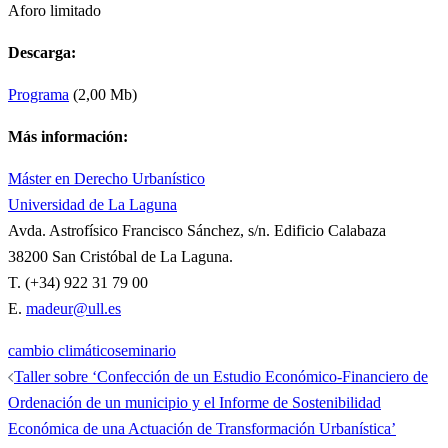
Aforo limitado
Descarga:
Programa
(2,00 Mb)
Más información:
Máster en Derecho Urbanístico
Universidad de La Laguna
Avda. Astrofísico Francisco Sánchez, s/n. Edificio Calabaza
38200 San Cristóbal de La Laguna.
T. (+34) 922 31 79 00
E.
madeur@ull.es
cambio climático
seminario
Navegación
Taller sobre ‘Confección de un Estudio Económico-Financiero de
de
Ordenación de un municipio y el Informe de Sostenibilidad
entradas
Económica de una Actuación de Transformación Urbanística’