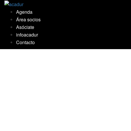
Saltar
al
Agenda
contenido
Área socios
Asóciate
infoacadur
Contacto