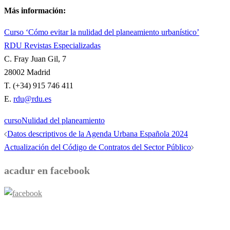
Más información:
Curso ‘Cómo evitar la nulidad del planeamiento urbanístico’
RDU Revistas Especializadas
C. Fray Juan Gil, 7
28002 Madrid
T. (+34) 915 746 411
E.
rdu@rdu.es
curso
Nulidad del planeamiento
Navegación
Datos descriptivos de la Agenda Urbana Española 2024
de
Actualización del Código de Contratos del Sector Público
entradas
acadur en facebook