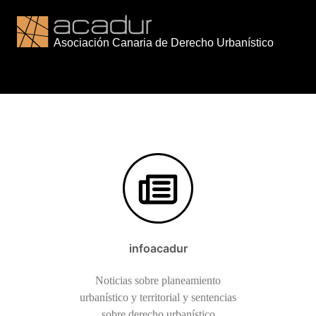
Saltar
al
contenido
infoacadur
Noticias sobre planeamiento
urbanístico y territorial y sentencias
sobre derecho urbanístico