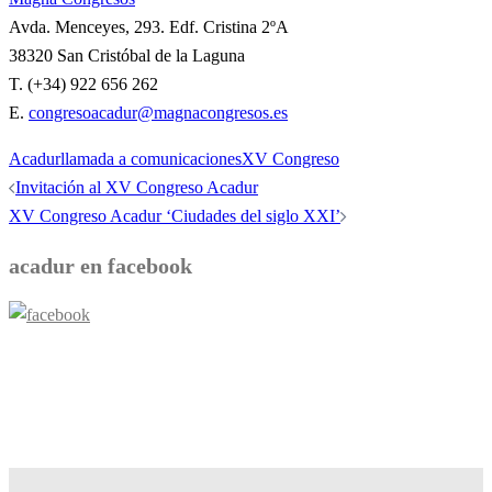
Avda. Menceyes, 293. Edf. Cristina 2ºA
38320 San Cristóbal de la Laguna
T. (+34) 922 656 262
E.
congresoacadur@magnacongresos.es
Acadur
llamada a comunicaciones
XV Congreso
Navegación
Invitación al XV Congreso Acadur
de
XV Congreso Acadur ‘Ciudades del siglo XXI’
entradas
acadur en facebook