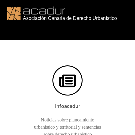
Saltar
al
contenido
infoacadur
Noticias sobre planeamiento
urbanístico y territorial y sentencias
sobre derecho urbanístico